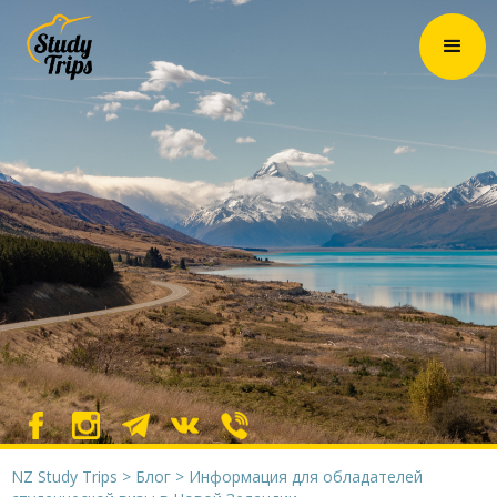
NZ Study Trips
>
Блог
>
Информация для обладателей