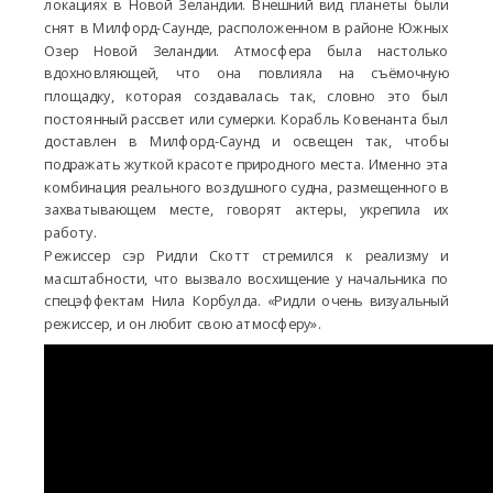
локациях в Новой Зеландии. Внешний вид планеты были
снят в Милфорд-Саунде, расположенном в районе Южных
Озер Новой Зеландии. Атмосфера была настолько
вдохновляющей, что она повлияла на съёмочную
площадку, которая создавалась так, словно это был
постоянный рассвет или сумерки. Корабль Ковенанта был
доставлен в Милфорд-Саунд и освещен так, чтобы
подражать жуткой красоте природного места. Именно эта
комбинация реального воздушного судна, размещенного в
захватывающем месте, говорят актеры, укрепила их
работу.
Режиссер сэр Ридли Скотт стремился к реализму и
масштабности, что вызвало восхищение у начальника по
спецэффектам Нила Корбулда. «Ридли очень визуальный
режиссер, и он любит свою атмосферу».