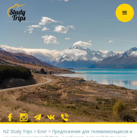
NZ Study Trips
>
Блог
>
Предложение для телевизионщиков и