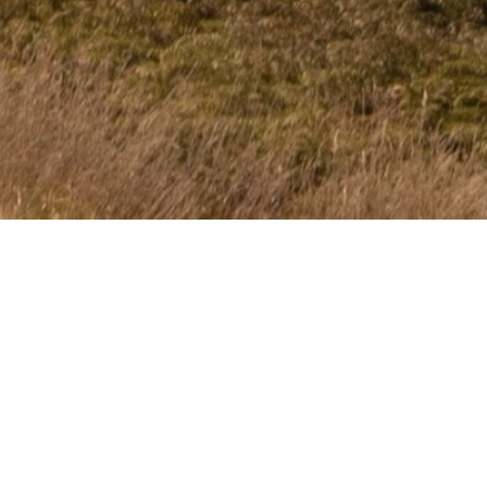
сия.
Р