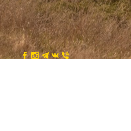
NZ Study Trips
>
Блог
>
Отзыв Андрея из Москвы, Рос