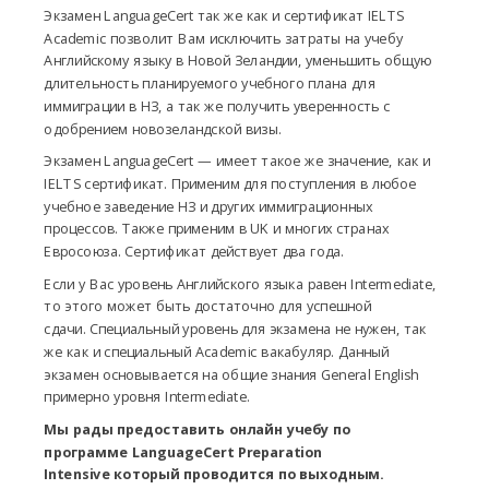
Экзамен LanguageCert так же как и сертификат IELTS
Academic позволит Вам исключить затраты на учебу
Английскому языку в Новой Зеландии, уменьшить общую
длительность планируемого учебного плана для
иммиграции в НЗ, а так же получить уверенность с
одобрением новозеландской визы.
Экзамен LanguageCert — имеет такое же значение, как и
IELTS сертификат. Применим для поступления в любое
учебное заведение НЗ и других иммиграционных
процессов. Также применим в UK и многих странах
Евросоюза. Сертификат действует два года.
Если у Вас уровень Английского языка равен Intermediate,
то этого может быть достаточно для успешной
сдачи. Специальный уровень для экзамена не нужен, так
же как и специальный Academic вакабуляр. Данный
экзамен основывается на общие знания General English
примерно уровня Intermediate.
Мы рады предоставить онлайн учебу по
программе LanguageCert Preparation
Intensive который проводится по выходным.