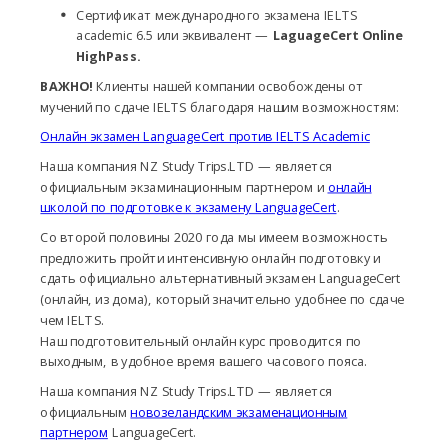
Сертификат международного экзамена IELTS
academic 6.5 или эквивалент —
LaguageCert Online
HighPass.
ВАЖНО!
Клиенты нашей компании освобождены от
мучений по сдаче IELTS благодаря нашим возможностям:
Онлайн экзамен LanguageCert против IELTS Academic
Наша компания NZ Study Trips.LTD — является
официальным экзаминационным партнером и
онлайн
школой по подготовке к экзамену LanguageCert
.
Со второй половины 2020 года мы имеем возможность
предложить пройти интенсивную онлайн подготовку и
сдать официально альтернативный экзамен LanguageCert
(онлайн, из дома), который значительно удобнее по сдаче
чем IELTS.
Наш подготовительный онлайн курс проводится по
выходным, в удобное время вашего часового пояса.
Наша компания NZ Study Trips.LTD — является
официальным
новозеландским экзаменационным
партнером
LanguageCert.