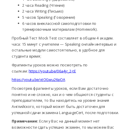
2 часа Reading (Чтение)
2 часа Writing (Письмо)
5 часов Speaking (Говорение)
6 часов внеклассной самоподготовки по
тренировочным материалам (Homework).
Пробный Тест Mock Test составляет в общем 4 академ.
часа: 15 минут с учителем — Speaking онлайн интервью и
остальные модули самостоятельно, в удобное для
студента время;
Фрагменты уроков можно посмотреть по
ссылкам:
https://youtu.be/06a4jr_2-tE
https://youtu.be/xtOGwu26pOA
Посмотрев фрагменты уроков, если Вам достаточно
понятно и не сложно, как и о чем общаются студенты с
преподавателем, то Вы находитесь на уровне знания
Английского, который может быть достаточен для
успешной сдачи экзамена LanguageCert, после подготовки.
Примечание:
Если у Вас на данный момент нет
возможности сдать успешно экзамен, то мы можем Вас