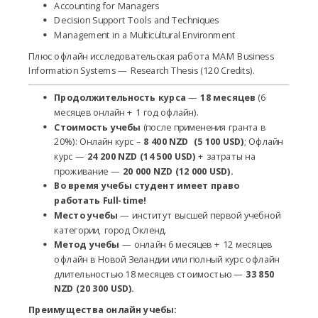
Accounting for Managers
Decision Support Tools and Techniques
Management in a Multicultural Environment
Плюс офлайн исследовательская работа MAM Business
Information Systems — Research Thesis (120 Credits).
Продолжительность курса
—
18 месяцев
(6
месяцев онлайн + 1 год офлайн).
Cтоимость учебы
(после применения гранта в
20%): Онлайн курс –
8 400 NZD (5 100 USD)
; Офлайн
курс —
24 200 NZD (14 500 USD)
+ затраты на
проживание —
20 000 NZD (12 000 USD).
Во время учебы студент имеет право
работать
Full-time!
Место учебы
— институт высшей первой учебной
категории, город Окленд.
Метод учебы
— онлайн 6 месяцев + 12 месяцев
офлайн в Новой Зеландии или полный курс офлайн
длительностью 18 месяцев стоимостью —
33 850
NZD (20 300 USD).
Преимущества онлайн учебы: