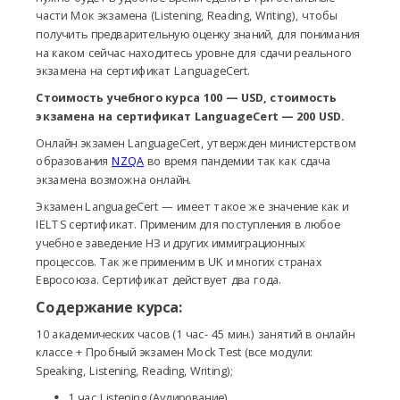
части Мок экзамена (Listening, Reading, Writing), чтобы
получить предварительную оценку знаний, для понимания
на каком сейчас находитесь уровне для сдачи реального
экзамена на сертификат LanguageCert.
Стоимость учебного курса 100 — USD, стоимость
экзамена на сертификат LanguageCert — 200 USD.
Онлайн экзамен LanguageCert, утвержден министерством
образования
NZQA
во время пандемии так как сдача
экзамена возможна онлайн.
Экзамен LanguageCert — имеет такое же значение как и
IELTS сертификат. Применим для поступления в любое
учебное заведение НЗ и других иммиграционных
процессов. Так же применим в UK и многих странах
Евросоюза. Сертификат действует два года.
Содержание курса:
10 академических часов (1 час- 45 мин.) занятий в онлайн
классе + Пробный экзамен Mock Test (все модули:
Speaking, Listening, Reading, Writing);
1 час Listening (Аудирование)