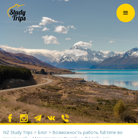
NZ Study Trips
>
Блог
>
Возможность работь full-time во