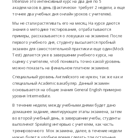
Intensive это интенсивный курс на два дня по 5
академ.часов в день (фактически- требует 2 недели, а еще
точнее два учебных дня онлайн уроков с учителем).
Мы не стали растягивать его на месяц. На курсе даются
знания о методике тестирования, отрабатываются
примеры, рассказывается о ловушках на экзамене. После
первого учебного дня, студенту высылается пробный
экзамен для самостоятельной практики и еще один (Mock
Test) делается уже в завершении учебного курса, на
оценку с учителем, чтоб понимать точно какой уровень
можно показать на финальном платном экзамене.
Специальный уровень Английского не нужен, так же как и
специальный Academic вакабуляр. Данный экзамен
основывается на общие знания General English примерно
уровня Intermediate.
В течение недели, между учебными днями будет дано
домашнее задание, имитирующее этапы экзамена, затем
во второй учебный день, в завершении учебы, студенты
выполняют Speaking интервью с учителем, как часть
тренировочного Мок экзамена, далее, в течение недели
нужно будет в удобное время сделать три остальные