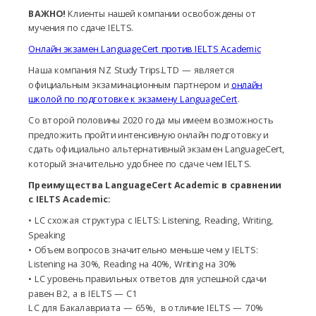
ВАЖНО!
Клиенты нашей компании освобождены от
мучения по сдаче IELTS.
Онлайн экзамен LanguageCert против IELTS Academic
Наша компания NZ Study Trips.LTD — является
официальным экзаминационным партнером и
онлайн
школой по подготовке к экзамену LanguageCert
.
Со второй половины 2020 года мы имеем возможность
предложить пройти интенсивную онлайн подготовку и
сдать официально альтернативный экзамен LanguageCert,
который значительно удобнее по сдаче чем IELTS.
Преимущества LanguageCert Academic в сравнении
c IELTS Academic:
• LC схожая структура с IELTS: Listening, Reading, Writing,
Speaking
• Объем вопросов значительно меньше чем у IELTS:
Listening на 30%, Reading на 40%, Writing на 30%
• LC уровень правильных ответов для успешной сдачи
равен В2, а в IELTS — C1
LC для Бакалавриата — 65%, в отличие IELTS — 70%