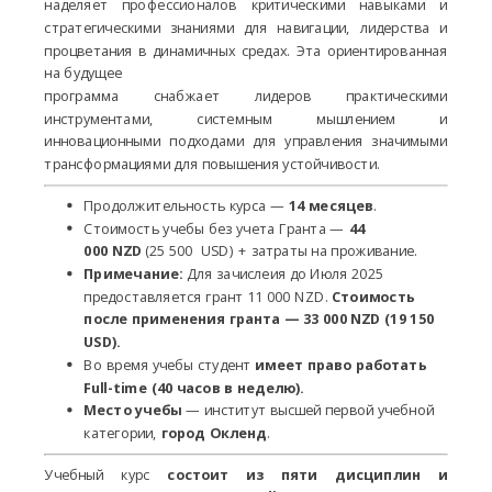
наделяет профессионалов критическими навыками и
стратегическими знаниями для навигации, лидерства и
процветания в динамичных средах. Эта ориентированная
на будущее
программа снабжает лидеров практическими
инструментами, системным мышлением и
инновационными подходами для управления значимыми
трансформациями для повышения устойчивости.
Продолжительность курса —
14 месяцев
.
Cтоимость учебы без учета Гранта —
44
000 NZD
(25 500 USD) + затраты на проживание.
Примечание:
Для зачислеия до Июля 2025
предоставляется грант 11 000 NZD.
Стоимость
после применения гранта — 33 000 NZD (19 150
USD).
Во время учебы студент
имеет право работать
Full-time (40 часов в неделю).
Место учебы
— институт высшей первой учебной
категории,
город Окленд
.
Учебный курс
состоит из пяти дисциплин и