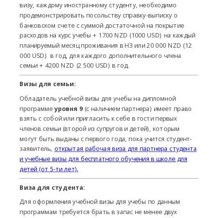
визу, каждому иностранному студенту, необходимо
продемонстрировать посольству справку-выписку о
банковском счете с суммой достаточной на покрытие
расходов на курс учебы + 1700 NZD (1000 USD) на каждый
планируемый месяц проживания в НЗ или 20 000 NZD (12
000 USD) в год, для каждого дополнительного члена
семьи + 4200 NZD (2 500 USD) в год.
Визы для семьи:
Обладатель учебной визы для учебы на дипломной
программе
уровня 9
(с наличием партнера) имеет право
взять с собой или пригласить к себе в гости первых
членов семьи (второй из супругов и детей), которым
могут быть выданы с первого года, пока учится студент-
заявитель,
открытая рабочая виза для партнера студента
и учебные визы для бесплатного обучения в школе для
детей (от 5-ти лет).
Виза для студента:
Для оформления учебной визы для учебы по данным
программам требуется брать в запас не менее двух