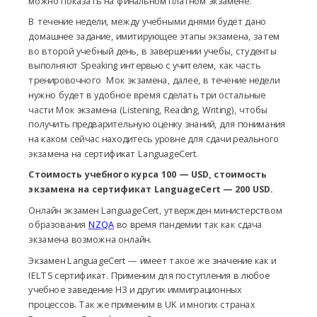
можно показать на финальном платном экзамене.
В течение недели, между учебными днями будет дано
домашнее задание, имитирующее этапы экзамена, затем
во второй учебный день, в завершении учебы, студенты
выполняют Speaking интервью с учителем, как часть
тренировочного Мок экзамена, далее, в течение недели
нужно будет в удобное время сделать три остальные
части Мок экзамена (Listening, Reading, Writing), чтобы
получить предварительную оценку знаний, для понимания
на каком сейчас находитесь уровне для сдачи реального
экзамена на сертификат LanguageCert.
Стоимость учебного курса 100 — USD, стоимость
экзамена на сертификат LanguageCert — 200 USD.
Онлайн экзамен LanguageCert, утвержден министерством
образования
NZQA
во время пандемии так как сдача
экзамена возможна онлайн.
Экзамен LanguageCert — имеет такое же значение как и
IELTS сертификат. Применим для поступления в любое
учебное заведение НЗ и других иммиграционных
процессов. Так же применим в UK и многих странах