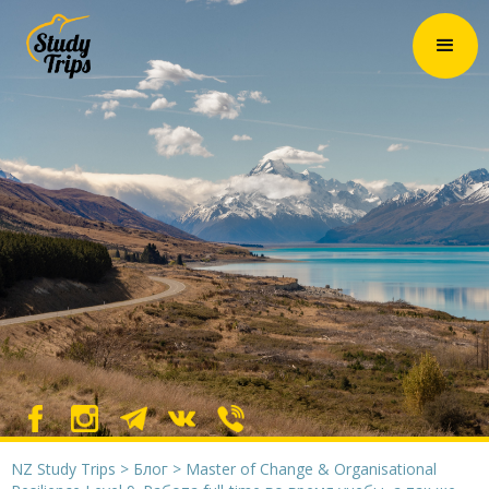
NZ Study Trips
>
Блог
>
Master of Change & Organisational