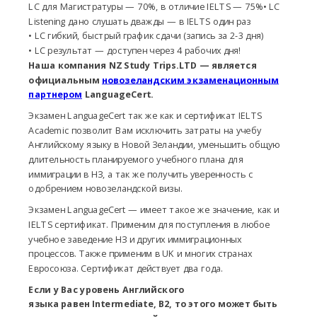
LC для Магистратуры — 70%, в отличие IELTS — 75%• LC
Listening дано слушать дважды — в IELTS один раз
• LC гибкий, быстрый график сдачи (запись за 2-3 дня)
• LC результат — доступен через 4 рабочих дня!
Наша компания NZ Study Trips.LTD — является
официальным
новозеландским экзаменационным
партнером
LanguageCert.
Экзамен LanguageCert так же как и сертификат IELTS
Academic позволит Вам исключить затраты на учебу
Английскому языку в Новой Зеландии, уменьшить общую
длительность планируемого учебного плана для
иммиграции в НЗ, а так же получить уверенность с
одобрением новозеландской визы.
Экзамен LanguageCert — имеет такое же значение, как и
IELTS сертификат. Применим для поступления в любое
учебное заведение НЗ и других иммиграционных
процессов. Также применим в UK и многих странах
Евросоюза. Сертификат действует два года.
Если у Вас уровень Английского
языка равен Intermediate, В2, то этого может быть