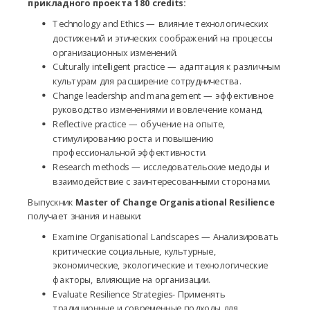
прикладного проекта 180 credits:
Technology and Ethics — влияние технологических
достижений и этических соображений на процессы
организационных изменений.
Culturally intelligent practice — адаптация к различным
культурам для расширение сотрудничества.
Change leadership and management — эффективное
руководство изменениями и вовлечение команд.
Reflective practice — обучение на опыте,
стимулированию роста и повышению
профессиональной эффективности.
Research methods — исследовательские медоды и
взаимодействие с заинтересованными сторонами.
Выпускник
Master of Change Organisational Resilience
получает знания и навыки:
Examine Organisational Landscapes — Анализировать
критические социальные, культурные,
экономические, экологические и технологические
факторы, влияющие на организации.
Evaluate Resilience Strategies- Применять
традиционные и современные подходы для