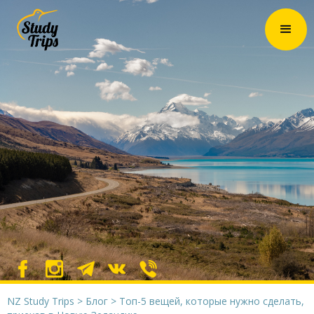
NZ Study Trips
>
Блог
>
Топ-5 вещей, которые нужно сделать,