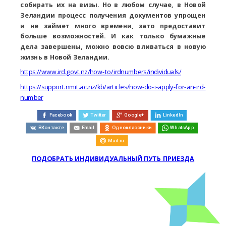
собирать их на визы. Но в любом случае, в Новой
Зеландии процесс получения документов упрощен
и не займет много времени, зато предоставит
больше возможностей. И как только бумажные
дела завершены, можно вовсю вливаться в новую
жизнь в Новой Зеландии.
https://www.ird.govt.nz/how-to/irdnumbers/individuals/
https://support.nmit.ac.nz/kb/articles/how-do-i-apply-for-an-ird-
number
Facebook
Twitter
Google+
LinkedIn
ВКонтакте
Email
Одноклассники
WhatsApp
Mail.ru
ПОДОБРАТЬ ИНДИВИДУАЛЬНЫЙ ПУТЬ ПРИЕЗДА