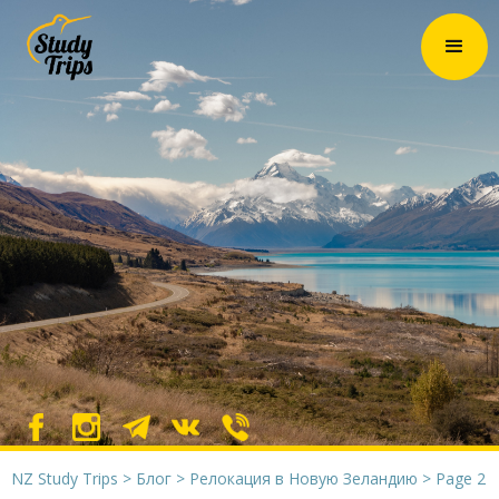
NZ Study Trips
>
Блог
>
Релокация в Новую Зеландию
>
Page 2